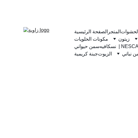
لحشوات
المتجر
الصفحة الرئيسية
زيتون
مكونات الحلويات
يه  | NESCAFE
سمن حيواني
 نباتي
الزيوت
جبنة كريمية