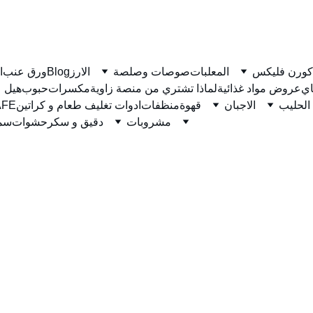
كورن فليكس
المعلبات
صوصات وصلصة
الارز
Blog
ورق عنب
ا
ي
عروض مواد غذائية
لماذا تشتري من منصة زاوية
مكسرات
حبوب
هيل
الحليب
الاجبان
قهوة
منظفات
ادوات تغليف طعام و كراتين
نسكاف
مشروبات
دقيق و سكر
حشوات
سمن