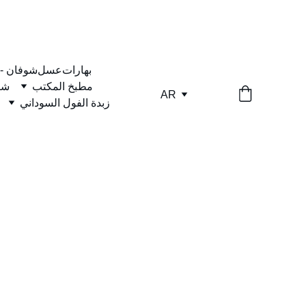
بهارات
عسل
شوفان -
مطبخ المكتب
شا
AR
زبدة الفول السوداني