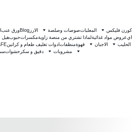
كورن فليكس
المعلبات
صوصات وصلصة
الارز
Blog
ورق عنب
ا
ي
عروض مواد غذائية
لماذا تشتري من منصة زاوية
مكسرات
حبوب
هيل
الحليب
الاجبان
قهوة
منظفات
ادوات تغليف طعام و كراتين
نسكاف
مشروبات
دقيق و سكر
حشوات
سمن