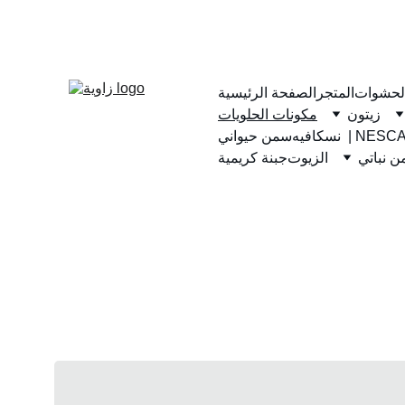
لحشوات
المتجر
الصفحة الرئيسية
زيتون
مكونات الحلويات
يه  | NESCAFE
سمن حيواني
 نباتي
الزيوت
جبنة كريمية