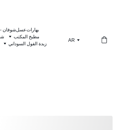
بهارات
عسل
شوفان -
مطبخ المكتب
شا
AR
زبدة الفول السوداني