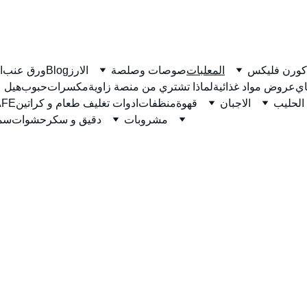
كورن فليكس
المعلبات
صوصات وصلصة
الارز
Blog
ورق عنب
ا
ي
عروض مواد غذائية
لماذا تشتري من منصة زاوية
مكسرات
حبوب
هيل
الحليب
الاجبان
قهوة
منظفات
ادوات تغليف طعام و كراتين
نسكاف
مشروبات
دقيق و سكر
حشوات
سمن