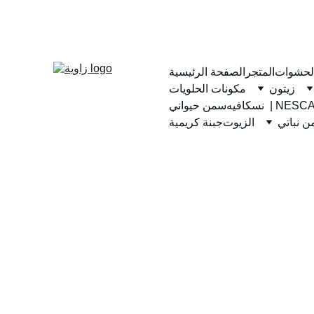
لحشوات
المتجر
الصفحة الرئيسية
زيتون
مكونات الحلويات
يه  | NESCAFE
سمن حيواني
 نباتي
الزيوت
جبنة كريمية