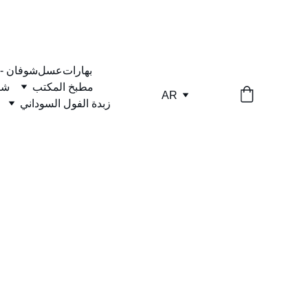
بهارات
عسل
شوفان -
مطبخ المكتب
شا
AR
زبدة الفول السوداني