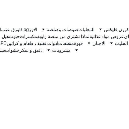
كورن فليكس
المعلبات
صوصات وصلصة
الارز
Blog
ورق عنب
ا
ي
عروض مواد غذائية
لماذا تشتري من منصة زاوية
مكسرات
حبوب
هيل
الحليب
الاجبان
قهوة
منظفات
ادوات تغليف طعام و كراتين
نسكاف
مشروبات
دقيق و سكر
حشوات
سمن