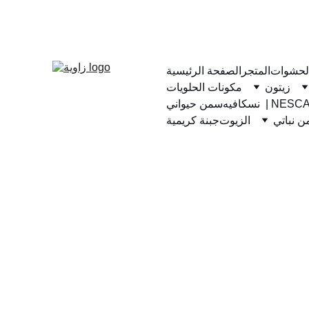
لحشوات
المتجر
الصفحة الرئيسية
زيتون
مكونات الحلويات
يه  | NESCAFE
سمن حيواني
 نباتي
الزيوت
جبنة كريمية