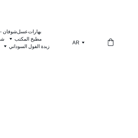
بهارات
عسل
شوفان -
مطبخ المكتب
شا
AR
زبدة الفول السوداني