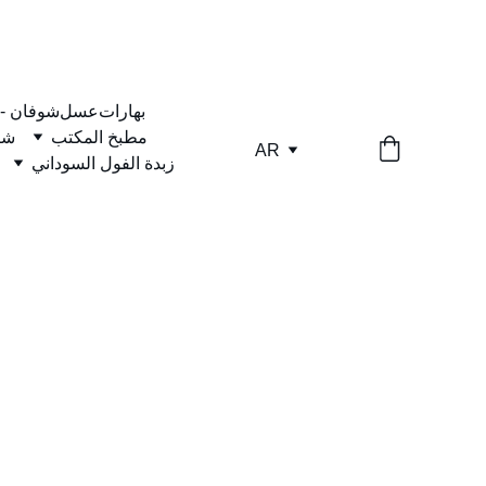
بهارات
عسل
شوفان -
مطبخ المكتب
شا
AR
زبدة الفول السوداني