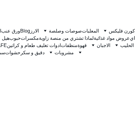
كورن فليكس
المعلبات
صوصات وصلصة
الارز
Blog
ورق عنب
ا
ي
عروض مواد غذائية
لماذا تشتري من منصة زاوية
مكسرات
حبوب
هيل
الحليب
الاجبان
قهوة
منظفات
ادوات تغليف طعام و كراتين
نسكاف
مشروبات
دقيق و سكر
حشوات
سمن