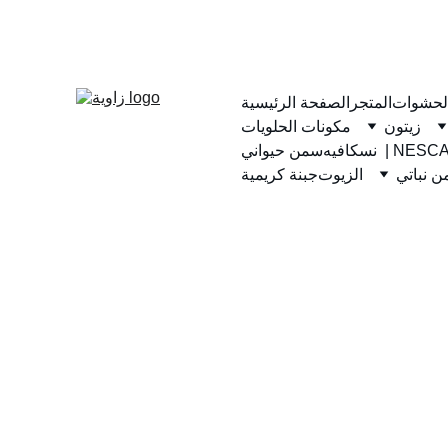
لحشوات
المتجر
الصفحة الرئيسية
زيتون
مكونات الحلويات
يه  | NESCAFE
سمن حيواني
 نباتي
الزيوت
جبنة كريمية