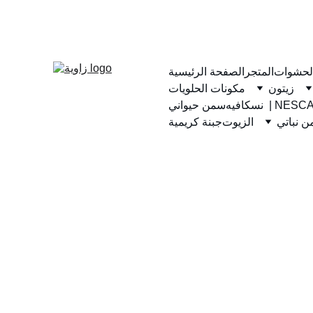
لحشوات
المتجر
الصفحة الرئيسية
زيتون
مكونات الحلويات
يه  | NESCAFE
سمن حيواني
 نباتي
الزيوت
جبنة كريمية