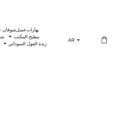
بهارات
عسل
شوفان -
مطبخ المكتب
شا
AR
زبدة الفول السوداني