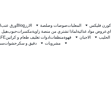
كورن فليكس
المعلبات
صوصات وصلصة
الارز
Blog
ورق عنب
ا
ي
عروض مواد غذائية
لماذا تشتري من منصة زاوية
مكسرات
حبوب
هيل
الحليب
الاجبان
قهوة
منظفات
ادوات تغليف طعام و كراتين
نسكاف
مشروبات
دقيق و سكر
حشوات
سمن