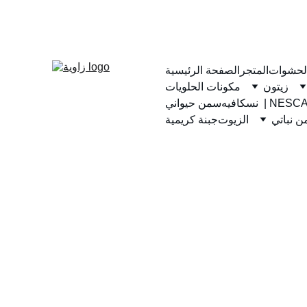
لحشوات
المتجر
الصفحة الرئيسية
زيتون
مكونات الحلويات
يه  | NESCAFE
سمن حيواني
 نباتي
الزيوت
جبنة كريمية