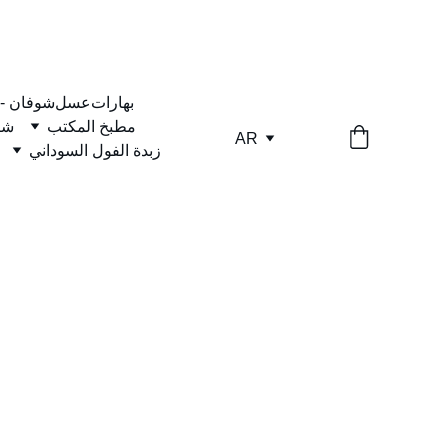
بهارات
عسل
شوفان -
مطبخ المكتب
شا
AR
زبدة الفول السوداني