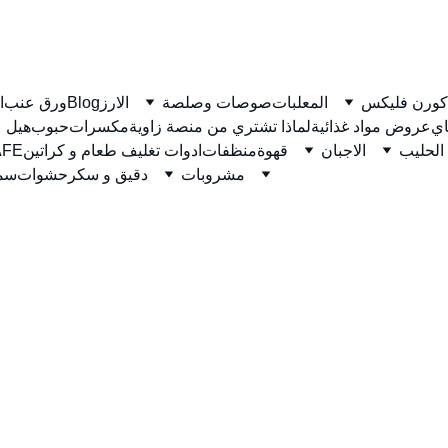
كورن فليكس
المعلبات
صوصات وصلصة
الارز
Blog
ورق عنب
ا
ي
عروض مواد غذائية
لماذا تشتري من منصة زاوية
مكسرات
حبوب
هيل
الحليب
الاجبان
قهوة
منظفات
ادوات تغليف طعام و كراتين
نسكاف
مشروبات
دقيق و سكر
حشوات
سمن