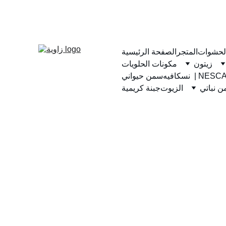
لحشوات
المتجر
الصفحة الرئيسية
زيتون
مكونات الحلويات
يه  | NESCAFE
سمن حيواني
 نباتي
الزيوت
جبنة كريمية