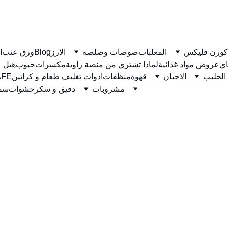
كورن فليكس
المعلبات
صوصات وصلصة
الارز
Blog
ورق عنب
ا
ي
عروض مواد غذائية
لماذا تشتري من منصة زاوية
مكسرات
حبوب
هيل
الحليب
الاجبان
قهوة
منظفات
ادوات تغليف طعام و كراتين
نسكاف
مشروبات
دقيق و سكر
حشوات
سمن