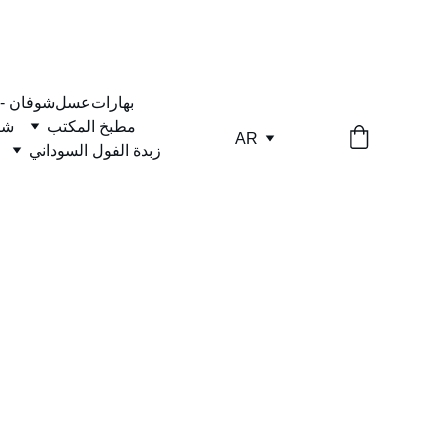
بهارات
عسل
شوفان -
مطبخ المكتب
شا
AR
زبدة الفول السوداني