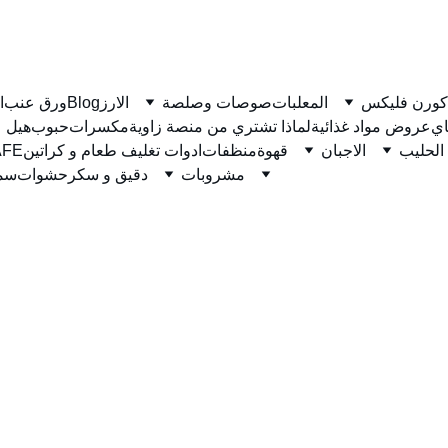
كورن فليكس
المعلبات
صوصات وصلصة
الارز
Blog
ورق عنب
ا
ي
عروض مواد غذائية
لماذا تشتري من منصة زاوية
مكسرات
حبوب
هيل
الحليب
الاجبان
قهوة
منظفات
ادوات تغليف طعام و كراتين
نسكاف
مشروبات
دقيق و سكر
حشوات
سمن