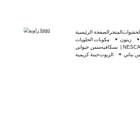
لحشوات
المتجر
الصفحة الرئيسية
زيتون
مكونات الحلويات
يه  | NESCAFE
سمن حيواني
 نباتي
الزيوت
جبنة كريمية