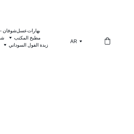
بهارات
عسل
شوفان -
مطبخ المكتب
شا
AR
زبدة الفول السوداني