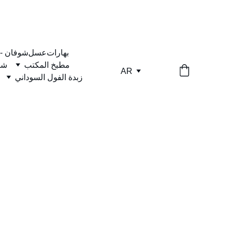
بهارات
عسل
شوفان -
مطبخ المكتب
شا
AR
زبدة الفول السوداني