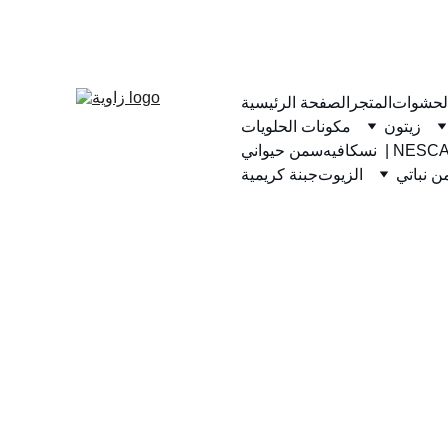
لحشوات
المتجر
الصفحة الرئيسية
زيتون
مكونات الحلويات
يه  | NESCAFE
سمن حيواني
 نباتي
الزيوت
جبنة كريمية