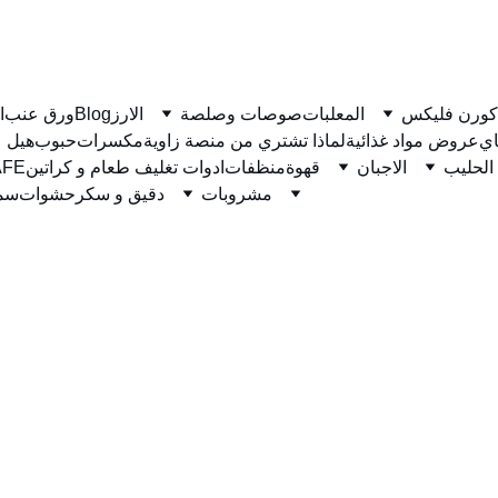
كورن فليكس
المعلبات
صوصات وصلصة
الارز
Blog
ورق عنب
ا
ي
عروض مواد غذائية
لماذا تشتري من منصة زاوية
مكسرات
حبوب
هيل
الحليب
الاجبان
قهوة
منظفات
ادوات تغليف طعام و كراتين
نسكاف
مشروبات
دقيق و سكر
حشوات
سمن