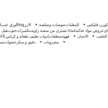
كورن فليكس
المعلبات
صوصات وصلصة
الارز
Blog
ورق عنب
ا
ي
عروض مواد غذائية
لماذا تشتري من منصة زاوية
مكسرات
حبوب
هيل
الحليب
الاجبان
قهوة
منظفات
ادوات تغليف طعام و كراتين
نسكاف
مشروبات
دقيق و سكر
حشوات
سمن