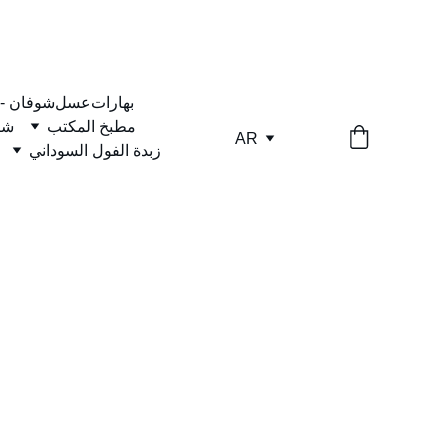
بهارات
عسل
شوفان -
مطبخ المكتب
شا
AR
زبدة الفول السوداني