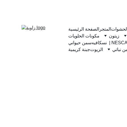
لحشوات
المتجر
الصفحة الرئيسية
زيتون
مكونات الحلويات
يه  | NESCAFE
سمن حيواني
 نباتي
الزيوت
جبنة كريمية