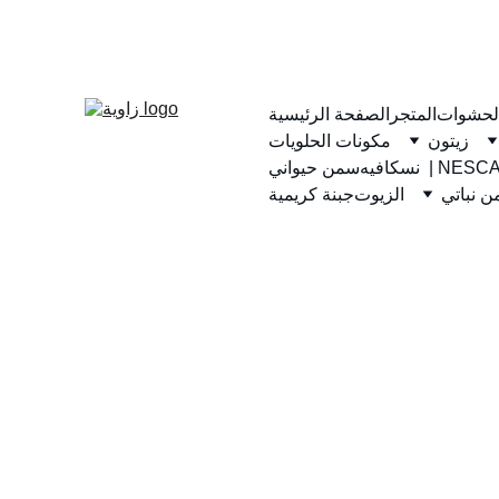
لحشوات
المتجر
الصفحة الرئيسية
زيتون
مكونات الحلويات
يه  | NESCAFE
سمن حيواني
 نباتي
الزيوت
جبنة كريمية