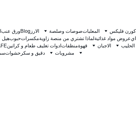
كورن فليكس
المعلبات
صوصات وصلصة
الارز
Blog
ورق عنب
ا
ي
عروض مواد غذائية
لماذا تشتري من منصة زاوية
مكسرات
حبوب
هيل
الحليب
الاجبان
قهوة
منظفات
ادوات تغليف طعام و كراتين
نسكاف
مشروبات
دقيق و سكر
حشوات
سمن