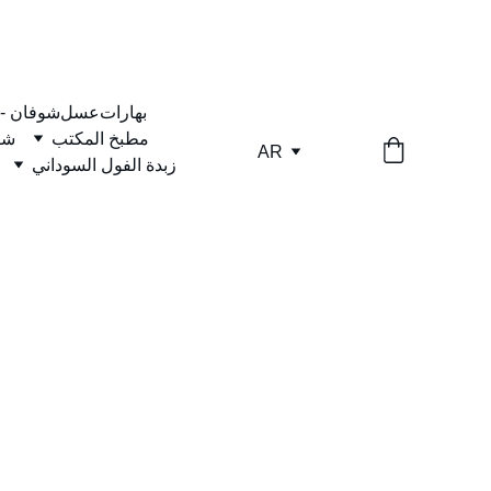
بهارات
عسل
شوفان -
مطبخ المكتب
شا
AR
زبدة الفول السوداني